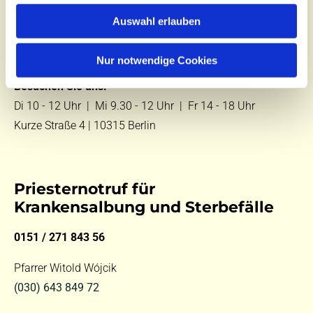
Zentralbüro
Auswahl erlauben
Tel.:
(030) 643 849 70
E-Mail:
kontakt@st-hildegard-von-bingen.de
Nur notwendige Cookies
Besuchen Sie uns:
Di 10 - 12 Uhr |
Mi 9.30 - 12 Uhr |
Fr 14 - 18 Uhr
Kurze Straße 4 | 10315 Berlin
Priesternotruf für
Krankensalbung und Sterbefälle
0151 / 271 843 56
Pfarrer Witold Wójcik
(030) 643 849 72