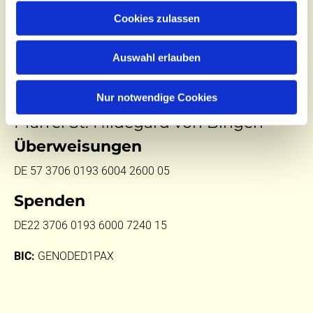
Cookies zulassen
Pfarrer Witold Wójcik
(030) 643 849 72
Auswahl erlauben
Kontoinhaber:
Nur notwendige Cookies
Pfarrei St. Hildegard von Bingen
Überweisungen
DE 57 3706 0193 6004 2600 05
Spenden
DE22 3706 0193 6000 7240 15
BIC:
GENODED1PAX