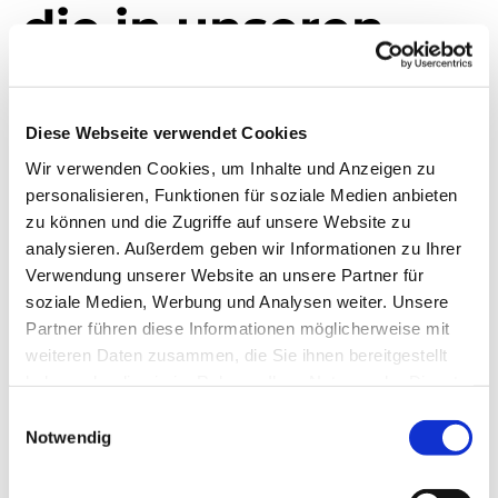
die in unseren
Räumen proben
Diese Webseite verwendet Cookies
Wir verwenden Cookies, um Inhalte und Anzeigen zu
personalisieren, Funktionen für soziale Medien anbieten
zu können und die Zugriffe auf unsere Website zu
analysieren. Außerdem geben wir Informationen zu Ihrer
Verwendung unserer Website an unsere Partner für
soziale Medien, Werbung und Analysen weiter. Unsere
TBB Streetband
Partner führen diese Informationen möglicherweise mit
weiteren Daten zusammen, die Sie ihnen bereitgestellt
haben oder die sie im Rahmen Ihrer Nutzung der Dienste
probt jeden Mittwoch, 20:00 Uhr in Kaulsdorf
gesammelt haben.
Einwilligungsauswahl
Notwendig