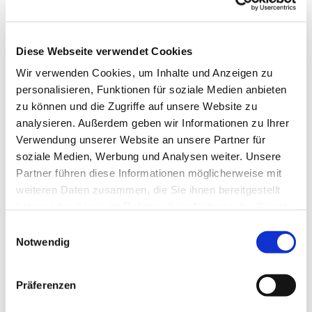
Wenn Sie selbst Ideen haben oder mitarbeiten
möchten, wenden Sie sich gern an den
Diese Webseite verwendet Cookies
Pfarreirat
.
Wir verwenden Cookies, um Inhalte und Anzeigen zu
personalisieren, Funktionen für soziale Medien anbieten
zu können und die Zugriffe auf unsere Website zu
analysieren. Außerdem geben wir Informationen zu Ihrer
Verwendung unserer Website an unsere Partner für
soziale Medien, Werbung und Analysen weiter. Unsere
Sachausschuss
Partner führen diese Informationen möglicherweise mit
weiteren Daten zusammen, die Sie ihnen bereitgestellt
Kinder und Jugend
haben oder die sie im Rahmen Ihrer Nutzung der Dienste
gesammelt haben.
Einwilligungsauswahl
Notwendig
Der Sachausschuss Kinder und Jugend befasst
Präferenzen
sich mit allen Themen, die Kinder und Jugend in
der Pfarrgemeinde betreffen und diese in die