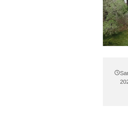
Sa
202