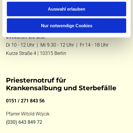
Zentralbüro
Auswahl erlauben
Tel.:
(030) 643 849 70
E-Mail:
kontakt@st-hildegard-von-bingen.de
Nur notwendige Cookies
Besuchen Sie uns:
Di 10 - 12 Uhr |
Mi 9.30 - 12 Uhr |
Fr 14 - 18 Uhr
Kurze Straße 4 | 10315 Berlin
Priesternotruf für
Krankensalbung und Sterbefälle
0151 / 271 843 56
Pfarrer Witold Wójcik
(030) 643 849 72