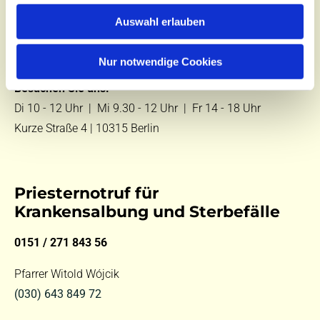
Zentralbüro
Auswahl erlauben
Tel.:
(030) 643 849 70
E-Mail:
kontakt@st-hildegard-von-bingen.de
Nur notwendige Cookies
Besuchen Sie uns:
Di 10 - 12 Uhr |
Mi 9.30 - 12 Uhr |
Fr 14 - 18 Uhr
Kurze Straße 4 | 10315 Berlin
Priesternotruf für
Krankensalbung und Sterbefälle
0151 / 271 843 56
Pfarrer Witold Wójcik
(030) 643 849 72