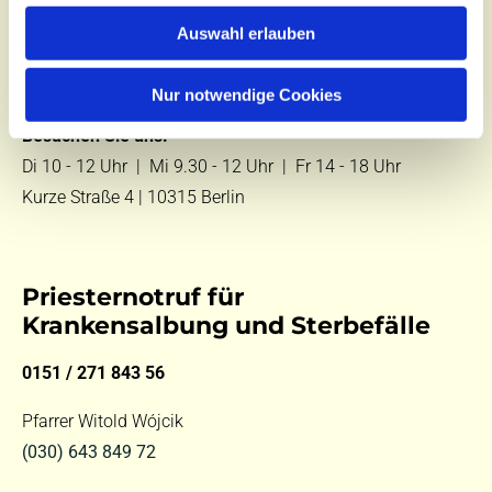
Zentralbüro
Auswahl erlauben
Tel.:
(030) 643 849 70
E-Mail:
kontakt@st-hildegard-von-bingen.de
Nur notwendige Cookies
Besuchen Sie uns:
Di 10 - 12 Uhr |
Mi 9.30 - 12 Uhr |
Fr 14 - 18 Uhr
Kurze Straße 4 | 10315 Berlin
Priesternotruf für
Krankensalbung und Sterbefälle
0151 / 271 843 56
Pfarrer Witold Wójcik
(030) 643 849 72