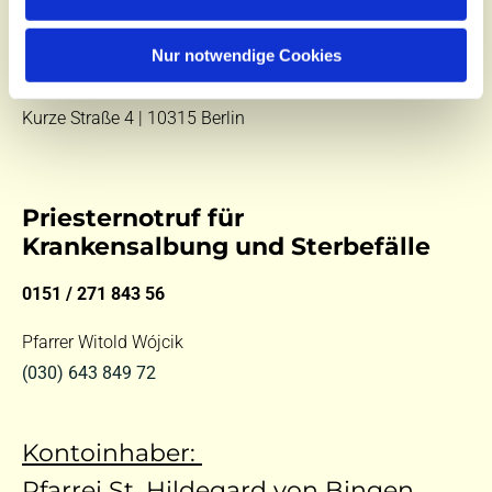
E-Mail:
kontakt@st-hildegard-von-bingen.de
Besuchen Sie uns:
Nur notwendige Cookies
Di 10 - 12 Uhr |
Mi 9.30 - 12 Uhr |
Fr 14 - 18 Uhr
Kurze Straße 4 | 10315 Berlin
Priesternotruf für
Krankensalbung und Sterbefälle
0151 / 271 843 56
Pfarrer Witold Wójcik
(030) 643 849 72
Kontoinhaber:
Pfarrei St. Hildegard von Bingen