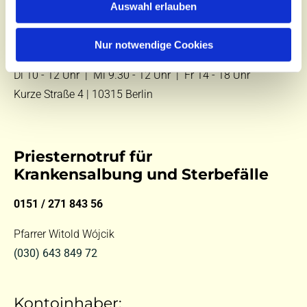
Auswahl erlauben
E-Mail:
kontakt@st-hildegard-von-bingen.de
Nur notwendige Cookies
Besuchen Sie uns:
Di 10 - 12 Uhr |
Mi 9.30 - 12 Uhr |
Fr 14 - 18 Uhr
Kurze Straße 4 | 10315 Berlin
Priesternotruf für
Krankensalbung und Sterbefälle
0151 / 271 843 56
Pfarrer Witold Wójcik
(030) 643 849 72
Kontoinhaber: