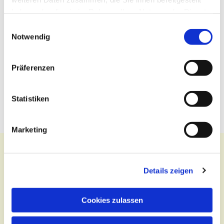
haben oder die sie im Rahmen Ihrer Nutzung der Dienste
gesammelt haben.
Einwilligungsauswahl
Notwendig
Präferenzen
Statistiken
Marketing
Details zeigen
Kontakt
Cookies zulassen
Zentralbüro
Tel.:
(030) 643 849 70