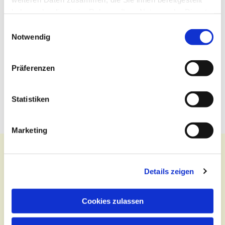
haben oder die sie im Rahmen Ihrer Nutzung der Dienste
gesammelt haben.
Einwilligungsauswahl
Notwendig
Präferenzen
Statistiken
Marketing
Details zeigen
Kontakt
Cookies zulassen
Zentralbüro
Tel.:
(030) 643 849 70