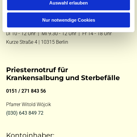
Auswahl erlauben
E-Mail:
kontakt@st-hildegard-von-bingen.de
Nur notwendige Cookies
Besuchen Sie uns:
Di 10 - 12 Uhr |
Mi 9.30 - 12 Uhr |
Fr 14 - 18 Uhr
Kurze Straße 4 | 10315 Berlin
Priesternotruf für
Krankensalbung und Sterbefälle
0151 / 271 843 56
Pfarrer Witold Wójcik
(030) 643 849 72
Kontoinhaber: