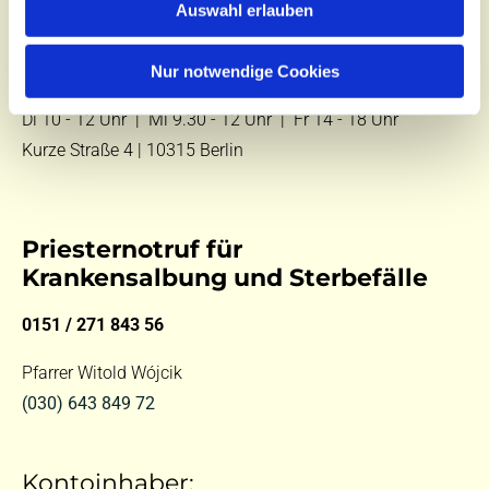
Auswahl erlauben
E-Mail:
kontakt@st-hildegard-von-bingen.de
Nur notwendige Cookies
Besuchen Sie uns:
Di 10 - 12 Uhr |
Mi 9.30 - 12 Uhr |
Fr 14 - 18 Uhr
Kurze Straße 4 | 10315 Berlin
Priesternotruf für
Krankensalbung und Sterbefälle
0151 / 271 843 56
Pfarrer Witold Wójcik
(030) 643 849 72
Kontoinhaber: