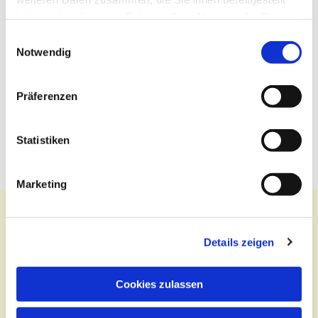
haben oder die sie im Rahmen Ihrer Nutzung der Dienste
gesammelt haben.
Einwilligungsauswahl
Notwendig
Präferenzen
Statistiken
Marketing
Details zeigen
Kontakt
Cookies zulassen
Zentralbüro
Tel.:
(030) 643 849 70