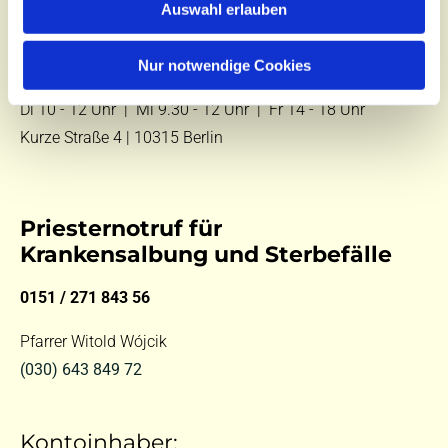
Auswahl erlauben
E-Mail:
kontakt@st-hildegard-von-bingen.de
Nur notwendige Cookies
Besuchen Sie uns:
Di 10 - 12 Uhr |
Mi 9.30 - 12 Uhr |
Fr 14 - 18 Uhr
Kurze Straße 4 | 10315 Berlin
Priesternotruf für
Krankensalbung und Sterbefälle
0151 / 271 843 56
Pfarrer Witold Wójcik
(030) 643 849 72
Kontoinhaber: