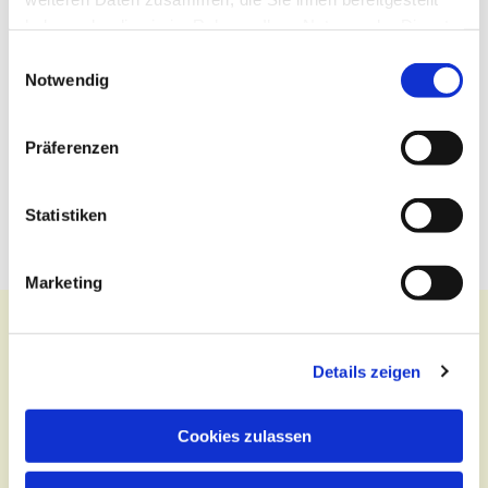
haben oder die sie im Rahmen Ihrer Nutzung der Dienste
gesammelt haben.
Einwilligungsauswahl
Notwendig
Präferenzen
Statistiken
Marketing
Details zeigen
Kontakt
Cookies zulassen
Zentralbüro
Tel.:
(030) 643 849 70