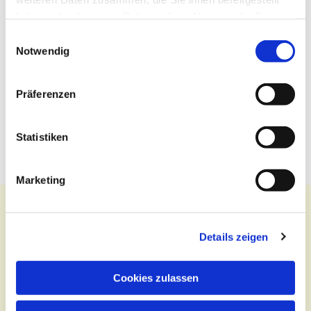
haben oder die sie im Rahmen Ihrer Nutzung der Dienste
gesammelt haben.
Einwilligungsauswahl
Notwendig
Präferenzen
Statistiken
Marketing
Details zeigen
Kontakt
Cookies zulassen
Zentralbüro
Tel.:
(030) 643 849 70