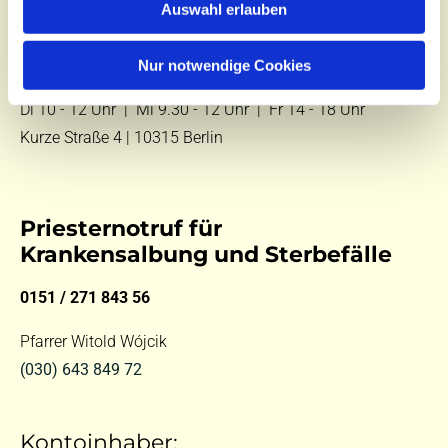
Auswahl erlauben
E-Mail:
kontakt@st-hildegard-von-bingen.de
Nur notwendige Cookies
Besuchen Sie uns:
Di 10 - 12 Uhr |
Mi 9.30 - 12 Uhr |
Fr 14 - 18 Uhr
Kurze Straße 4 | 10315 Berlin
Priesternotruf für
Krankensalbung und Sterbefälle
0151 / 271 843 56
Pfarrer Witold Wójcik
(030) 643 849 72
Kontoinhaber: