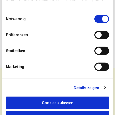
haben oder die sie im Rahmen Ihrer Nutzung der Dienste
gesammelt haben.
Einwilligungsauswahl
Notwendig
Präferenzen
Statistiken
Marketing
Details zeigen
Kontakt
Cookies zulassen
Zentralbüro
Tel.:
(030) 643 849 70