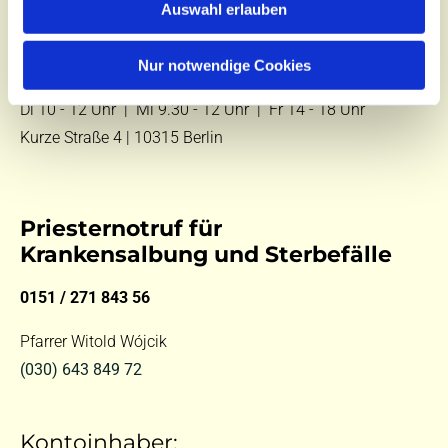
Auswahl erlauben
E-Mail:
kontakt@st-hildegard-von-bingen.de
Nur notwendige Cookies
Besuchen Sie uns:
Di 10 - 12 Uhr |
Mi 9.30 - 12 Uhr |
Fr 14 - 18 Uhr
Kurze Straße 4 | 10315 Berlin
Priesternotruf für
Krankensalbung und Sterbefälle
0151 / 271 843 56
Pfarrer Witold Wójcik
(030) 643 849 72
Kontoinhaber: