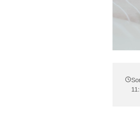
Son
11: