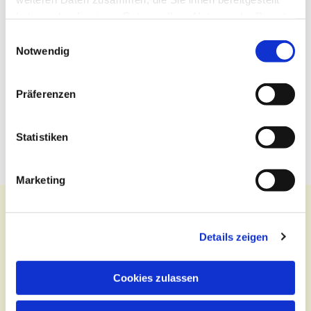
haben oder die sie im Rahmen Ihrer Nutzung der Dienste
gesammelt haben.
Einwilligungsauswahl
Notwendig
Präferenzen
Statistiken
Marketing
Details zeigen
Kontakt
Cookies zulassen
Zentralbüro
Tel.:
(030) 643 849 70