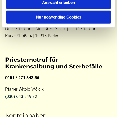
Auswahl erlauben
E-Mail:
kontakt@st-hildegard-von-bingen.de
Nur notwendige Cookies
Besuchen Sie uns:
Di 10 - 12 Uhr |
Mi 9.30 - 12 Uhr |
Fr 14 - 18 Uhr
Kurze Straße 4 | 10315 Berlin
Priesternotruf für
Krankensalbung und Sterbefälle
0151 / 271 843 56
Pfarrer Witold Wójcik
(030) 643 849 72
Kontoinhaber: