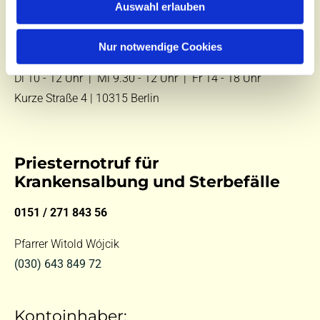
Auswahl erlauben
E-Mail:
kontakt@st-hildegard-von-bingen.de
Nur notwendige Cookies
Besuchen Sie uns:
Di 10 - 12 Uhr |
Mi 9.30 - 12 Uhr |
Fr 14 - 18 Uhr
Kurze Straße 4 | 10315 Berlin
Priesternotruf für
Krankensalbung und Sterbefälle
0151 / 271 843 56
Pfarrer Witold Wójcik
(030) 643 849 72
Kontoinhaber: