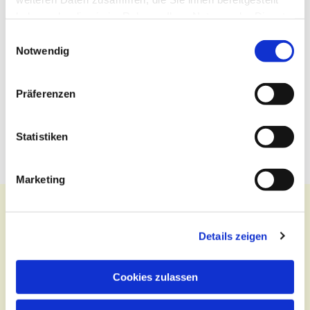
haben oder die sie im Rahmen Ihrer Nutzung der Dienste
gesammelt haben.
Einwilligungsauswahl
Notwendig
Präferenzen
Statistiken
Marketing
Details zeigen
Kontakt
Cookies zulassen
Zentralbüro
Tel.:
(030) 643 849 70