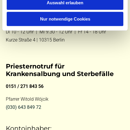
Auswahl erlauben
E-Mail:
kontakt@st-hildegard-von-bingen.de
Nur notwendige Cookies
Besuchen Sie uns:
Di 10 - 12 Uhr |
Mi 9.30 - 12 Uhr |
Fr 14 - 18 Uhr
Kurze Straße 4 | 10315 Berlin
Priesternotruf für
Krankensalbung und Sterbefälle
0151 / 271 843 56
Pfarrer Witold Wójcik
(030) 643 849 72
Kontoinhaber: