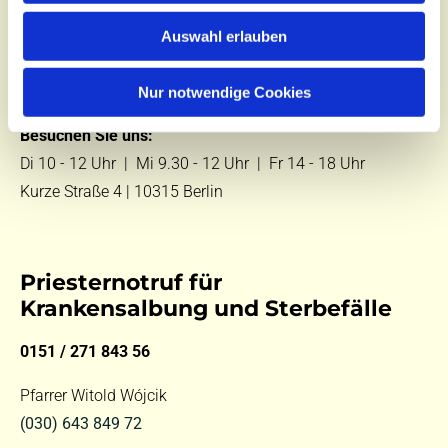
Zentralbüro
Auswahl erlauben
Tel.:
(030) 643 849 70
E-Mail:
kontakt@st-hildegard-von-bingen.de
Nur notwendige Cookies
Besuchen Sie uns:
Di 10 - 12 Uhr |
Mi 9.30 - 12 Uhr |
Fr 14 - 18 Uhr
Kurze Straße 4 | 10315 Berlin
Priesternotruf für
Krankensalbung und Sterbefälle
0151 / 271 843 56
Pfarrer Witold Wójcik
(030) 643 849 72