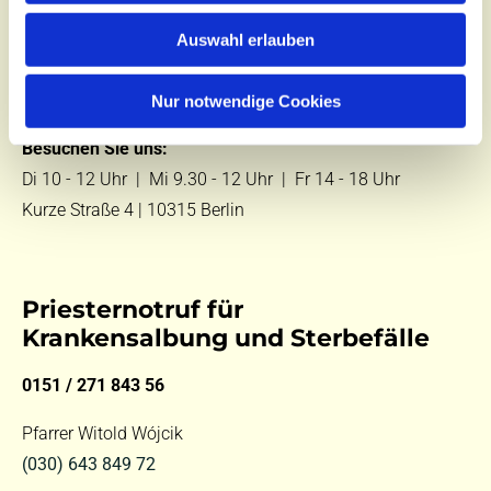
Zentralbüro
Auswahl erlauben
Tel.:
(030) 643 849 70
E-Mail:
kontakt@st-hildegard-von-bingen.de
Nur notwendige Cookies
Besuchen Sie uns:
Di 10 - 12 Uhr |
Mi 9.30 - 12 Uhr |
Fr 14 - 18 Uhr
Kurze Straße 4 | 10315 Berlin
Priesternotruf für
Krankensalbung und Sterbefälle
0151 / 271 843 56
Pfarrer Witold Wójcik
(030) 643 849 72