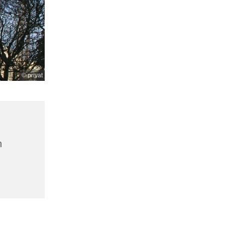
© privat
n