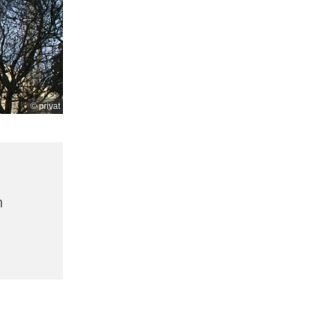
© privat
n