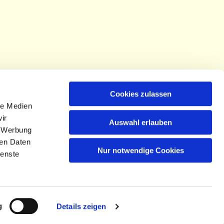
Cookies zulassen
le Medien
ir
Auswahl erlauben
, Werbung
ren Daten
Nur notwendige Cookies
ienste
g
Details zeigen