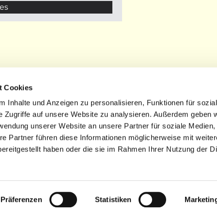
es
t Cookies
 Inhalte und Anzeigen zu personalisieren, Funktionen für sozia
e Zugriffe auf unsere Website zu analysieren. Außerdem geben w
STARTSEITE
| DATENSCHUTZ |
IMPRESSUM
rwendung unserer Website an unsere Partner für soziale Medien
re Partner führen diese Informationen möglicherweise mit weite
ereitgestellt haben oder die sie im Rahmen Ihrer Nutzung der D
Datenschutzerklärung
ChurchDesk-Login
Präferenzen
Statistiken
Marketin