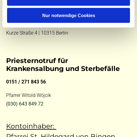
E-Mail:
kontakt@st-hildegard-von-bingen.de
Besuchen Sie uns:
Nur notwendige Cookies
Di 10 - 12 Uhr |
Mi 9.30 - 12 Uhr |
Fr 14 - 18 Uhr
Kurze Straße 4 | 10315 Berlin
Priesternotruf für
Krankensalbung und Sterbefälle
0151 / 271 843 56
Pfarrer Witold Wójcik
(030) 643 849 72
Kontoinhaber:
Pfarrei St. Hildegard von Bingen