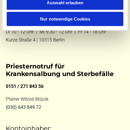
Auswahl erlauben
E-Mail:
kontakt@st-hildegard-von-bingen.de
Nur notwendige Cookies
Besuchen Sie uns:
Di 10 - 12 Uhr |
Mi 9.30 - 12 Uhr |
Fr 14 - 18 Uhr
Kurze Straße 4 | 10315 Berlin
Priesternotruf für
Krankensalbung und Sterbefälle
0151 / 271 843 56
Pfarrer Witold Wójcik
(030) 643 849 72
Kontoinhaber: