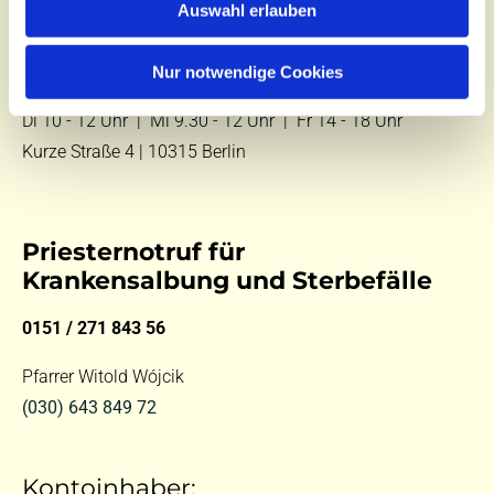
Auswahl erlauben
E-Mail:
kontakt@st-hildegard-von-bingen.de
Nur notwendige Cookies
Besuchen Sie uns:
Di 10 - 12 Uhr |
Mi 9.30 - 12 Uhr |
Fr 14 - 18 Uhr
Kurze Straße 4 | 10315 Berlin
Priesternotruf für
Krankensalbung und Sterbefälle
0151 / 271 843 56
Pfarrer Witold Wójcik
(030) 643 849 72
Kontoinhaber: