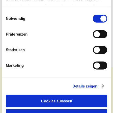
haben oder die sie im Rahmen Ihrer Nutzung der Dienste
gesammelt haben.
Einwilligungsauswahl
Notwendig
Präferenzen
Statistiken
Marketing
Details zeigen
Kontakt
Cookies zulassen
Zentralbüro
Tel.:
(030) 643 849 70