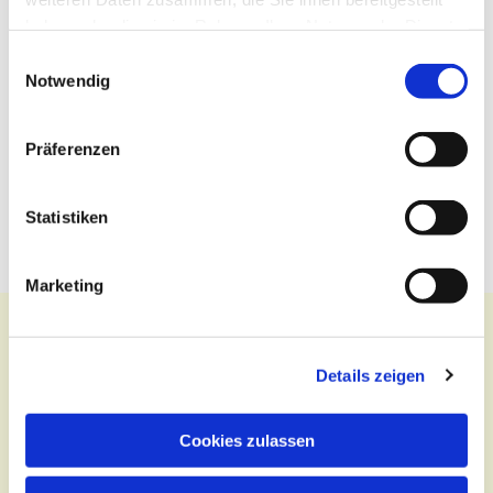
haben oder die sie im Rahmen Ihrer Nutzung der Dienste
gesammelt haben.
Einwilligungsauswahl
Notwendig
Präferenzen
Statistiken
Marketing
Details zeigen
Kontakt
Cookies zulassen
Zentralbüro
Tel.:
(030) 643 849 70