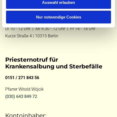
Auswahl erlauben
E-Mail:
kontakt@st-hildegard-von-bingen.de
Nur notwendige Cookies
Besuchen Sie uns:
Di 10 - 12 Uhr |
Mi 9.30 - 12 Uhr |
Fr 14 - 18 Uhr
Kurze Straße 4 | 10315 Berlin
Priesternotruf für
Krankensalbung und Sterbefälle
0151 / 271 843 56
Pfarrer Witold Wójcik
(030) 643 849 72
Kontoinhaber: