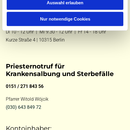
Auswahl erlauben
E-Mail:
kontakt@st-hildegard-von-bingen.de
Nur notwendige Cookies
Besuchen Sie uns:
Di 10 - 12 Uhr |
Mi 9.30 - 12 Uhr |
Fr 14 - 18 Uhr
Kurze Straße 4 | 10315 Berlin
Priesternotruf für
Krankensalbung und Sterbefälle
0151 / 271 843 56
Pfarrer Witold Wójcik
(030) 643 849 72
Kontoinhaber: