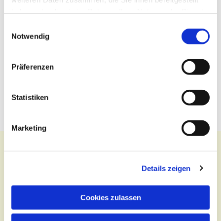
haben oder die sie im Rahmen Ihrer Nutzung der Dienste
gesammelt haben.
Einwilligungsauswahl
Notwendig
Präferenzen
Statistiken
Marketing
Details zeigen
Kontakt
Cookies zulassen
Zentralbüro
Tel.:
(030) 643 849 70