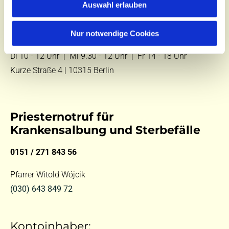
Auswahl erlauben
E-Mail:
kontakt@st-hildegard-von-bingen.de
Nur notwendige Cookies
Besuchen Sie uns:
Di 10 - 12 Uhr |
Mi 9.30 - 12 Uhr |
Fr 14 - 18 Uhr
Kurze Straße 4 | 10315 Berlin
Priesternotruf für
Krankensalbung und Sterbefälle
0151 / 271 843 56
Pfarrer Witold Wójcik
(030) 643 849 72
Kontoinhaber: