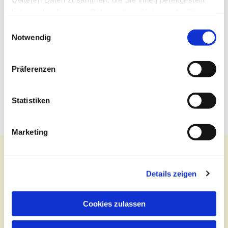
haben oder die sie im Rahmen Ihrer Nutzung der Dienste
gesammelt haben.
Einwilligungsauswahl
Notwendig
Präferenzen
Statistiken
Marketing
Details zeigen
Kontakt
Cookies zulassen
Zentralbüro
Tel.:
(030) 643 849 70