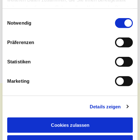
haben oder die sie im Rahmen Ihrer Nutzung der Dienste
gesammelt haben.
Einwilligungsauswahl
Notwendig
Präferenzen
Statistiken
Marketing
Details zeigen
Kontakt
Cookies zulassen
Zentralbüro
Tel.:
(030) 643 849 70