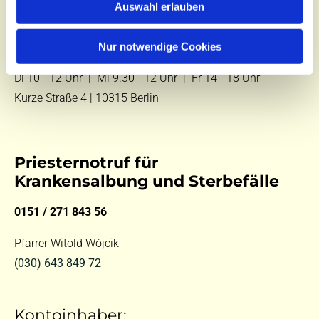
Auswahl erlauben
E-Mail:
kontakt@st-hildegard-von-bingen.de
Nur notwendige Cookies
Besuchen Sie uns:
Di 10 - 12 Uhr |
Mi 9.30 - 12 Uhr |
Fr 14 - 18 Uhr
Kurze Straße 4 | 10315 Berlin
Priesternotruf für
Krankensalbung und Sterbefälle
0151 / 271 843 56
Pfarrer Witold Wójcik
(030) 643 849 72
Kontoinhaber: