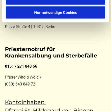
E-Mail:
kontakt@st-hildegard-von-bingen.de
Besuchen Sie uns:
Nur notwendige Cookies
Di 10 - 12 Uhr |
Mi 9.30 - 12 Uhr |
Fr 14 - 18 Uhr
Kurze Straße 4 | 10315 Berlin
Priesternotruf für
Krankensalbung und Sterbefälle
0151 / 271 843 56
Pfarrer Witold Wójcik
(030) 643 849 72
Kontoinhaber:
Pfarrei St. Hildegard von Bingen