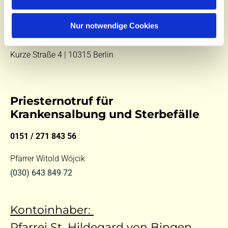
E-Mail:
kontakt@st-hildegard-von-bingen.de
Besuchen Sie uns:
Nur notwendige Cookies
Di 10 - 12 Uhr |
Mi 9.30 - 12 Uhr |
Fr 14 - 18 Uhr
Kurze Straße 4 | 10315 Berlin
Priesternotruf für
Krankensalbung und Sterbefälle
0151 / 271 843 56
Pfarrer Witold Wójcik
(030) 643 849 72
Kontoinhaber:
Pfarrei St. Hildegard von Bingen