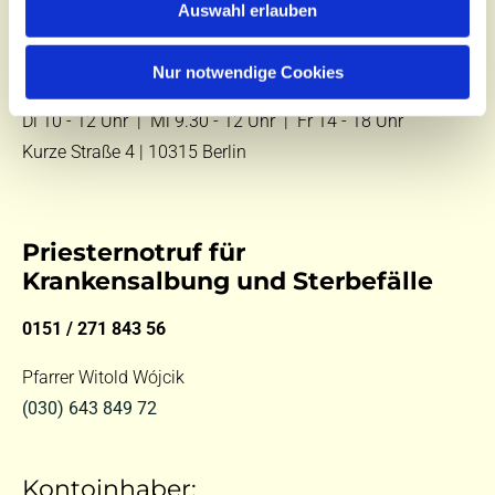
Auswahl erlauben
E-Mail:
kontakt@st-hildegard-von-bingen.de
Nur notwendige Cookies
Besuchen Sie uns:
Di 10 - 12 Uhr |
Mi 9.30 - 12 Uhr |
Fr 14 - 18 Uhr
Kurze Straße 4 | 10315 Berlin
Priesternotruf für
Krankensalbung und Sterbefälle
0151 / 271 843 56
Pfarrer Witold Wójcik
(030) 643 849 72
Kontoinhaber: