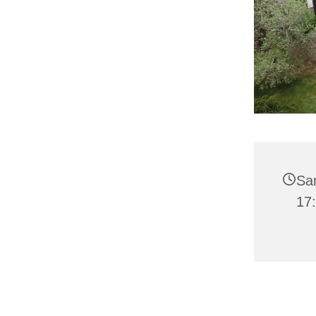
Sa
17: