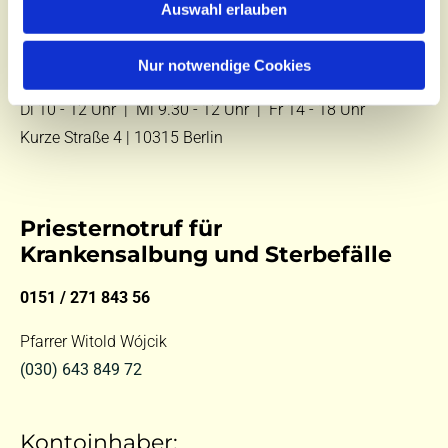
Auswahl erlauben
E-Mail:
kontakt@st-hildegard-von-bingen.de
Nur notwendige Cookies
Besuchen Sie uns:
Di 10 - 12 Uhr |
Mi 9.30 - 12 Uhr |
Fr 14 - 18 Uhr
Kurze Straße 4 | 10315 Berlin
Priesternotruf für
Krankensalbung und Sterbefälle
0151 / 271 843 56
Pfarrer Witold Wójcik
(030) 643 849 72
Kontoinhaber: