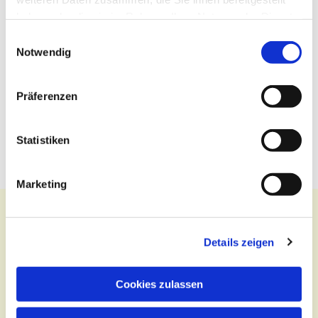
haben oder die sie im Rahmen Ihrer Nutzung der Dienste
gesammelt haben.
Einwilligungsauswahl
Notwendig
Präferenzen
Statistiken
Marketing
Details zeigen
Kontakt
Cookies zulassen
Zentralbüro
Tel.:
(030) 643 849 70