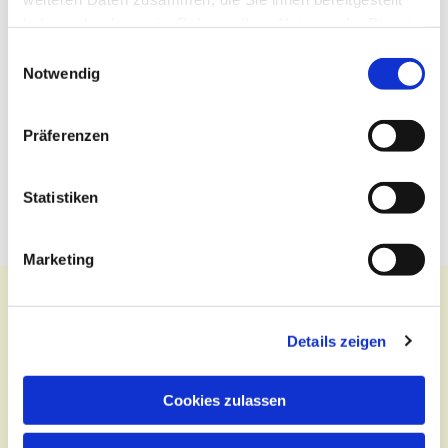
haben oder die sie im Rahmen Ihrer Nutzung der Dienste
gesammelt haben.
Einwilligungsauswahl
Notwendig
Präferenzen
Statistiken
Marketing
Details zeigen
Kontakt
Cookies zulassen
Zentralbüro
Tel.:
(030) 643 849 70