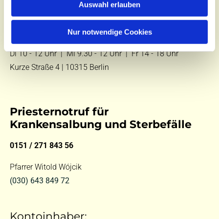
Auswahl erlauben
E-Mail:
kontakt@st-hildegard-von-bingen.de
Nur notwendige Cookies
Besuchen Sie uns:
Di 10 - 12 Uhr |
Mi 9.30 - 12 Uhr |
Fr 14 - 18 Uhr
Kurze Straße 4 | 10315 Berlin
Priesternotruf für
Krankensalbung und Sterbefälle
0151 / 271 843 56
Pfarrer Witold Wójcik
(030) 643 849 72
Kontoinhaber: