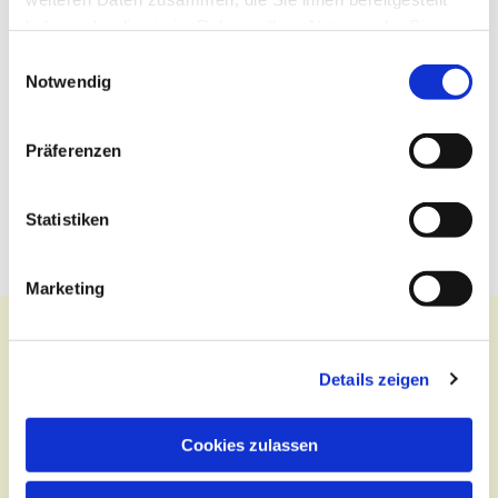
haben oder die sie im Rahmen Ihrer Nutzung der Dienste
gesammelt haben.
Einwilligungsauswahl
Notwendig
Präferenzen
Statistiken
Marketing
Details zeigen
Kontakt
Cookies zulassen
Zentralbüro
Tel.:
(030) 643 849 70