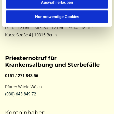
Auswahl erlauben
E-Mail:
kontakt@st-hildegard-von-bingen.de
Nur notwendige Cookies
Besuchen Sie uns:
Di 10 - 12 Uhr |
Mi 9.30 - 12 Uhr |
Fr 14 - 18 Uhr
Kurze Straße 4 | 10315 Berlin
Priesternotruf für
Krankensalbung und Sterbefälle
0151 / 271 843 56
Pfarrer Witold Wójcik
(030) 643 849 72
Kontoinhaber: