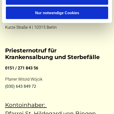
E-Mail:
kontakt@st-hildegard-von-bingen.de
Besuchen Sie uns:
Nur notwendige Cookies
Di 10 - 12 Uhr |
Mi 9.30 - 12 Uhr |
Fr 14 - 18 Uhr
Kurze Straße 4 | 10315 Berlin
Priesternotruf für
Krankensalbung und Sterbefälle
0151 / 271 843 56
Pfarrer Witold Wójcik
(030) 643 849 72
Kontoinhaber:
Pfarrei St. Hildegard von Bingen