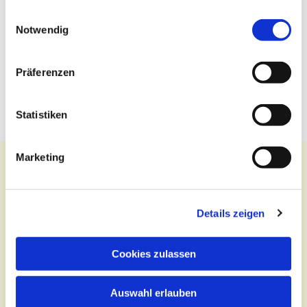
gesammelt haben.
Einwilligungsauswahl
Notwendig
Präferenzen
Statistiken
Marketing
Details zeigen
Kontakt
Zentralbüro
Cookies zulassen
Tel.:
(030) 643 849 70
E-Mail:
kontakt@st-hildegard-von-bingen.de
Auswahl erlauben