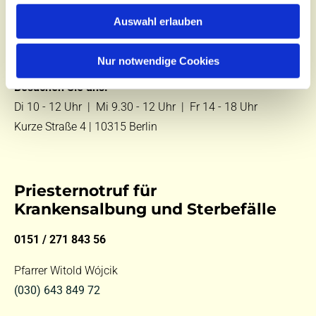
Zentralbüro
Auswahl erlauben
Tel.:
(030) 643 849 70
E-Mail:
kontakt@st-hildegard-von-bingen.de
Nur notwendige Cookies
Besuchen Sie uns:
Di 10 - 12 Uhr |
Mi 9.30 - 12 Uhr |
Fr 14 - 18 Uhr
Kurze Straße 4 | 10315 Berlin
Priesternotruf für
Krankensalbung und Sterbefälle
0151 / 271 843 56
Pfarrer Witold Wójcik
(030) 643 849 72