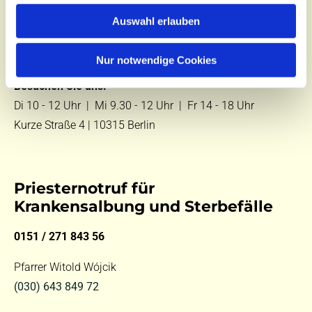
Zentralbüro
Auswahl erlauben
Tel.:
(030) 643 849 70
E-Mail:
kontakt@st-hildegard-von-bingen.de
Nur notwendige Cookies
Besuchen Sie uns:
Di 10 - 12 Uhr |
Mi 9.30 - 12 Uhr |
Fr 14 - 18 Uhr
Kurze Straße 4 | 10315 Berlin
Priesternotruf für
Krankensalbung und Sterbefälle
0151 / 271 843 56
Pfarrer Witold Wójcik
(030) 643 849 72