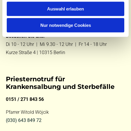
Zentralbüro
Auswahl erlauben
Tel.:
(030) 643 849 70
E-Mail:
kontakt@st-hildegard-von-bingen.de
Nur notwendige Cookies
Besuchen Sie uns:
Di 10 - 12 Uhr |
Mi 9.30 - 12 Uhr |
Fr 14 - 18 Uhr
Kurze Straße 4 | 10315 Berlin
Priesternotruf für
Krankensalbung und Sterbefälle
0151 / 271 843 56
Pfarrer Witold Wójcik
(030) 643 849 72