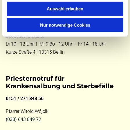
Zentralbüro
Auswahl erlauben
Tel.:
(030) 643 849 70
E-Mail:
kontakt@st-hildegard-von-bingen.de
Nur notwendige Cookies
Besuchen Sie uns:
Di 10 - 12 Uhr |
Mi 9.30 - 12 Uhr |
Fr 14 - 18 Uhr
Kurze Straße 4 | 10315 Berlin
Priesternotruf für
Krankensalbung und Sterbefälle
0151 / 271 843 56
Pfarrer Witold Wójcik
(030) 643 849 72