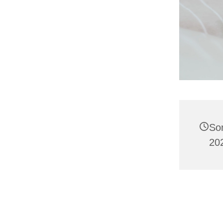
So
202