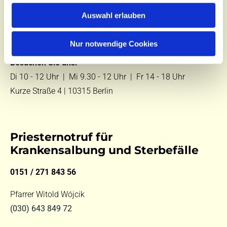
Zentralbüro
Auswahl erlauben
Tel.:
(030) 643 849 70
E-Mail:
kontakt@st-hildegard-von-bingen.de
Nur notwendige Cookies
Besuchen Sie uns:
Di 10 - 12 Uhr |
Mi 9.30 - 12 Uhr |
Fr 14 - 18 Uhr
Kurze Straße 4 | 10315 Berlin
Priesternotruf für
Krankensalbung und Sterbefälle
0151 / 271 843 56
Pfarrer Witold Wójcik
(030) 643 849 72