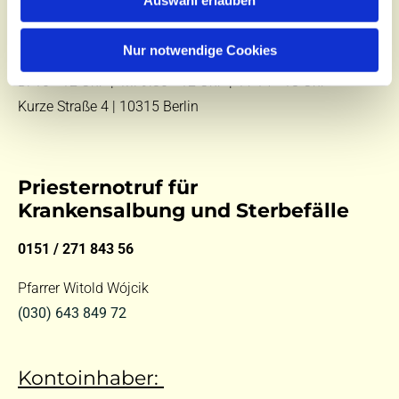
E-Mail:
kontakt@st-hildegard-von-bingen.de
Nur notwendige Cookies
Besuchen Sie uns:
Di 10 - 12 Uhr |
Mi 9.30 - 12 Uhr |
Fr 14 - 18 Uhr
Kurze Straße 4 | 10315 Berlin
Priesternotruf für
Krankensalbung und Sterbefälle
0151 / 271 843 56
Pfarrer Witold Wójcik
(030) 643 849 72
Kontoinhaber: