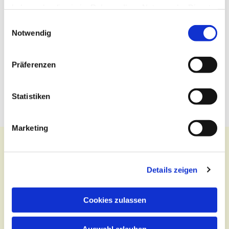
haben oder die sie im Rahmen Ihrer Nutzung der Dienste
gesammelt haben.
Einwilligungsauswahl
Notwendig
Präferenzen
Statistiken
Marketing
Details zeigen
Kontakt
Cookies zulassen
Zentralbüro
Tel.:
(030) 643 849 70
Auswahl erlauben