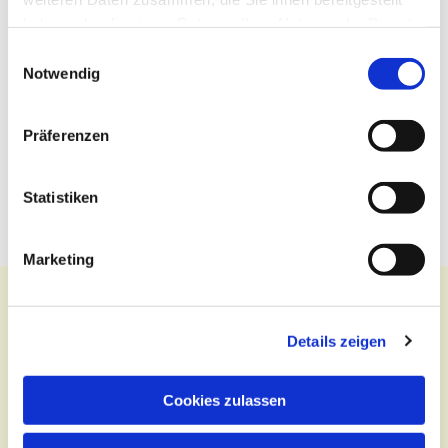
haben oder die sie im Rahmen Ihrer Nutzung der Dienste
gesammelt haben.
Einwilligungsauswahl
Notwendig
Präferenzen
Statistiken
Marketing
Details zeigen
Kontakt
Cookies zulassen
Zentralbüro
Tel.:
(030) 643 849 70