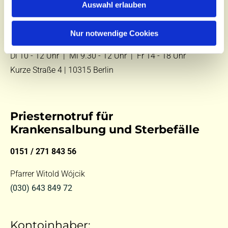
Auswahl erlauben
E-Mail:
kontakt@st-hildegard-von-bingen.de
Nur notwendige Cookies
Besuchen Sie uns:
Di 10 - 12 Uhr |
Mi 9.30 - 12 Uhr |
Fr 14 - 18 Uhr
Kurze Straße 4 | 10315 Berlin
Priesternotruf für
Krankensalbung und Sterbefälle
0151 / 271 843 56
Pfarrer Witold Wójcik
(030) 643 849 72
Kontoinhaber: