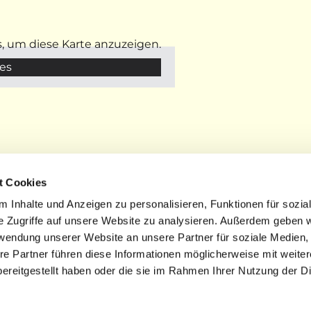
s, um diese Karte anzuzeigen.
es
t Cookies
 Inhalte und Anzeigen zu personalisieren, Funktionen für sozia
e Zugriffe auf unsere Website zu analysieren. Außerdem geben w
STARTSEITE
| DATENSCHUTZ |
IMPRESSUM
rwendung unserer Website an unsere Partner für soziale Medien
re Partner führen diese Informationen möglicherweise mit weite
ereitgestellt haben oder die sie im Rahmen Ihrer Nutzung der D
Datenschutzerklärung
ChurchDesk-Login