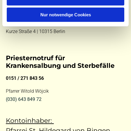
E-Mail:
kontakt@st-hildegard-von-bingen.de
Besuchen Sie uns:
Nur notwendige Cookies
Di 10 - 12 Uhr |
Mi 9.30 - 12 Uhr |
Fr 14 - 18 Uhr
Kurze Straße 4 | 10315 Berlin
Priesternotruf für
Krankensalbung und Sterbefälle
0151 / 271 843 56
Pfarrer Witold Wójcik
(030) 643 849 72
Kontoinhaber:
Pfarrei St. Hildegard von Bingen