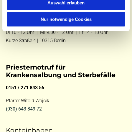
Auswahl erlauben
E-Mail:
kontakt@st-hildegard-von-bingen.de
Nur notwendige Cookies
Besuchen Sie uns:
Di 10 - 12 Uhr |
Mi 9.30 - 12 Uhr |
Fr 14 - 18 Uhr
Kurze Straße 4 | 10315 Berlin
Priesternotruf für
Krankensalbung und Sterbefälle
0151 / 271 843 56
Pfarrer Witold Wójcik
(030) 643 849 72
Kontoinhaber: