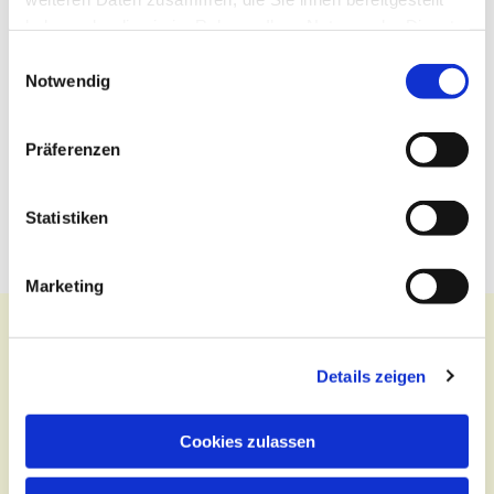
haben oder die sie im Rahmen Ihrer Nutzung der Dienste
gesammelt haben.
Einwilligungsauswahl
Notwendig
Präferenzen
Statistiken
Marketing
Details zeigen
Kontakt
Cookies zulassen
Zentralbüro
Tel.:
(030) 643 849 70